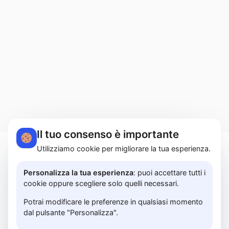
Il tuo consenso è importante
Utilizziamo cookie per migliorare la tua esperienza.
MARTUCCI HOME S.r.l.s. | Lungomare Colombo,
183A - 84129 Salerno | P.I. 05614850658 |
Personalizza la tua esperienza
: puoi accettare tutti i
cookie oppure scegliere solo quelli necessari.
PRIVACY POLICY
Potrai modificare le preferenze in qualsiasi momento
dal pulsante "Personalizza".
© 2026 www.martuccihome.com —
Fix Agency
—
Facciamo cose…
nuove!