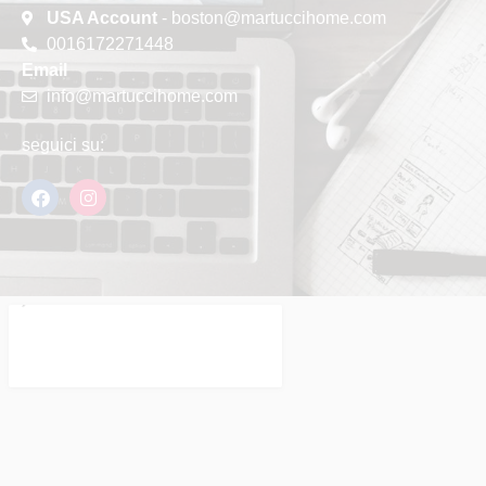
USA Account
- boston@martuccihome.com
0016172271448
Email
info@martuccihome.com
seguici su: