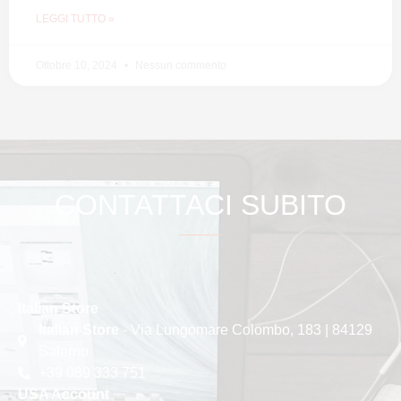
LEGGI TUTTO »
Ottobre 10, 2024
Nessun commento
CONTATTACI SUBITO
Italian Store
Italian Store
- Via Lungomare Colombo, 183 | 84129
Salerno
+39 089 333 751
USA Account