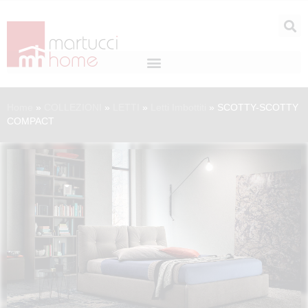
Home
»
COLLEZIONI
»
LETTI
»
Letti Imbottiti
»
SCOTTY-SCOTTY
COMPACT