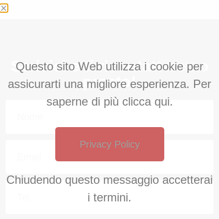
Scrivici e ti ricontatteremo
Questo sito Web utilizza i cookie per
presto!
assicurarti una migliore esperienza. Per
saperne di più clicca qui.
Privacy Policy
Chiudendo questo messaggio accetterai
i termini.