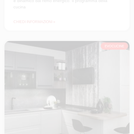
e dinamico dal ritmo energico. Il programma della
cucina
CHIEDI INFORMAZIONI »
EVOCUCINE