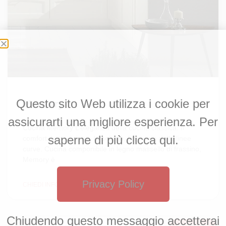
Questo sito Web utilizza i cookie per
Memory
assicurarti una migliore esperienza. Per
Cucina Memory L’eleganza della cucina classica. Il
saperne di più clicca qui.
comfort, la tradizione, la solidità, l’armonia delle linee
curve. Cucina componibile in legno massello di frassino,
Memory è
Privacy Policy
CHIEDI INFORMAZIONI »
Chiudendo questo messaggio accetterai
EVOCUCINE