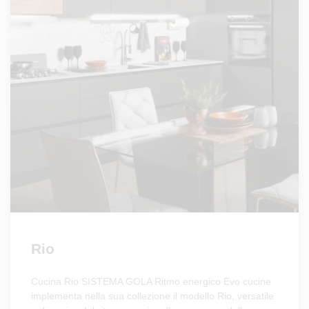
Rio
Cucina Rio SISTEMA GOLA Ritmo energico Evo cucine
implementa nella sua collezione il modello Rio, versatile