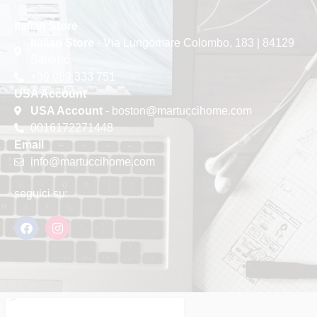
Italian Store
Italian Store
- Via Lungomare Colombo, 183 | 84129
Salerno
+39 089 333 751
USA Account
USA Account
- boston@martuccihome.com
0016172271448
Email
info@martuccihome.com
seguici su: