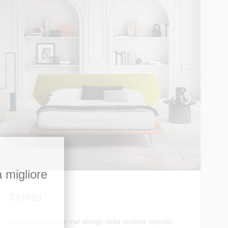
a migliore
TAIPEI
Richiami d’oriente: nel design della testiera ispirato