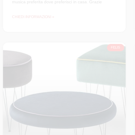
musica preferita dove preferisci in casa. Grazie
CHIEDI INFORMAZIONI »
FELIS