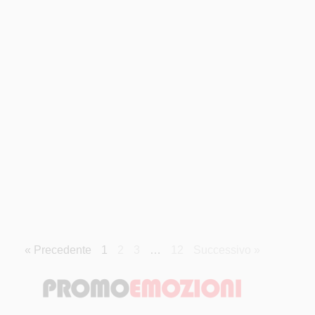
« Precedente
1
2
3
…
12
Successivo »