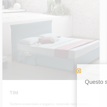
Questo si
TIM
Testiera essenziale e leggera, razionale nel disegno e