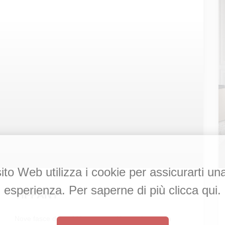
to Web utilizza i cookie per assicurarti un
esperienza. Per saperne di più clicca qui.
TIFFANY
Nove fasce di morbido tessuto si intrecciano sulla