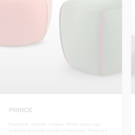
PRINCE
Divertente, morbido, creativo. Prince colora ogni
ambiente portando vivacità e freschezza. Prince è il