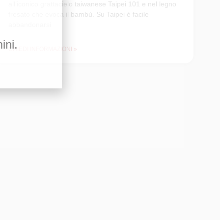
all’iconico grattacielo taiwanese Taipei 101 e nel legno
fresato che evoca il bambù. Su Taipei è facile
abbandonarsi
ini.
CHIEDI INFORMAZIONI »