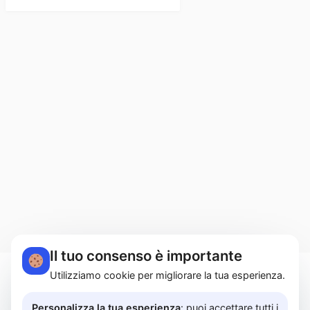
Il tuo consenso è importante
Utilizziamo cookie per migliorare la tua esperienza.
MARTUCCI HOME S.r.l.s. | Lungomare Colombo,
183A - 84129 Salerno | P.I. 05614850658 |
Personalizza la tua esperienza
: puoi accettare tutti i