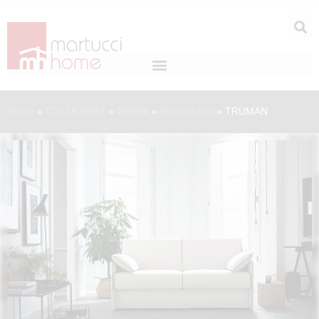
Home
»
COLLEZIONI
»
DIVANI
»
Divani Letto
»
TRUMAN