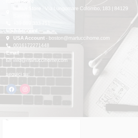
Italian Store
Italian Store
- Via Lungomare Colombo, 183 | 84129
Salerno
+39 089 333 751
USA Account
USA Account
- boston@martuccihome.com
0016172271448
Email
info@martuccihome.com
seguici su: