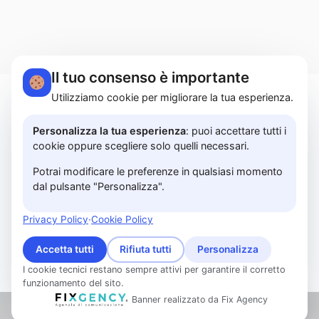
Il tuo consenso è importante
Utilizziamo cookie per migliorare la tua esperienza.
MARTUCCI HOME S.r.l.s. | Lungomare Colombo,
183A - 84129 Salerno | P.I. 05614850658 |
Personalizza la tua esperienza
: puoi accettare tutti i
cookie oppure scegliere solo quelli necessari.
PRIVACY POLICY
Potrai modificare le preferenze in qualsiasi momento
© 2026 www.martuccihome.com —
Fix Agency
—
dal pulsante "Personalizza".
Facciamo cose…
nuove!
Privacy Policy
·
Cookie Policy
Accetta tutti
Rifiuta tutti
Personalizza
I cookie tecnici restano sempre attivi per garantire il corretto
funzionamento del sito.
Banner realizzato da Fix Agency
Contattaci su WhatsApp!