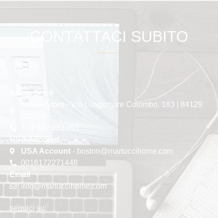
CONTATTACI SUBITO
Italian Store
Italian Store
- Via Lungomare Colombo, 183 | 84129
Salerno
+39 089 333 751
USA Account
USA Account
- boston@martuccihome.com
0016172271448
Email
info@martuccihome.com
seguici su: