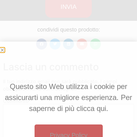
INVIA
condividi questo prodotto:
Lascia un commento
Il tuo indirizzo email non sarà pubblicato.
I campi
Questo sito Web utilizza i cookie per
obbligatori sono contrassegnati
*
assicurarti una migliore esperienza. Per
Commento
*
saperne di più clicca qui.
Privacy Policy