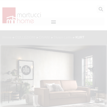
Home
»
COLLEZIONI
»
DIVANI
»
Divani Letto
»
KURT