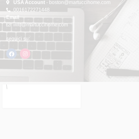
USA Account
- boston@martuccihome.com
0016172271448
Email
info@martuccihome.com
seguici su: