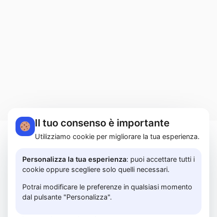
Il tuo consenso è importante
Utilizziamo cookie per migliorare la tua esperienza.
MARTUCCI HOME S.r.l.s. | Lungomare Colombo,
183A - 84129 Salerno | P.I. 05614850658 |
Personalizza la tua esperienza
: puoi accettare tutti i
cookie oppure scegliere solo quelli necessari.
PRIVACY POLICY
Potrai modificare le preferenze in qualsiasi momento
dal pulsante "Personalizza".
© 2026 www.martuccihome.com —
Fix Agency
—
Facciamo cose…
nuove!