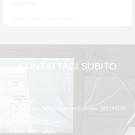
LEGGI TUTTO »
Ottobre 10, 2024
Nessun commento
CONTATTACI SUBITO
Italian Store
Italian Store
- Via Lungomare Colombo, 183 | 84129
Salerno
+39 089 333 751
USA Account