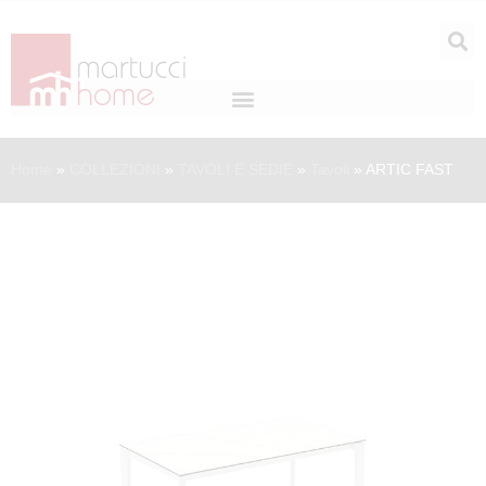
Home
»
COLLEZIONI
»
TAVOLI E SEDIE
»
Tavoli
»
ARTIC FAST