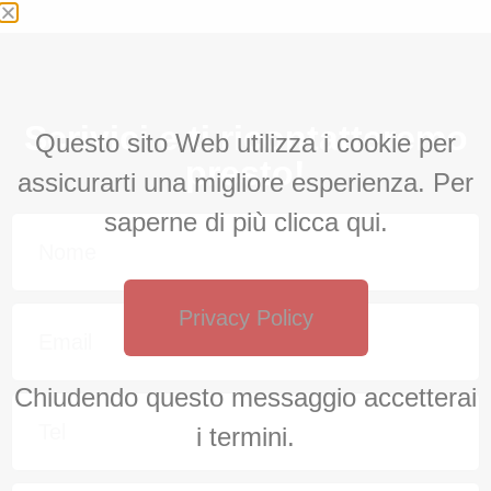
Scrivici e ti ricontatteremo
Questo sito Web utilizza i cookie per
presto!
assicurarti una migliore esperienza. Per
saperne di più clicca qui.
Privacy Policy
Chiudendo questo messaggio accetterai
i termini.