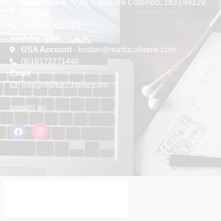
Italian Store
- Via Lungomare Colombo, 183 | 84129
Salerno
+39 089 333 751
USA Account
USA Account
- boston@martuccihome.com
0016172271448
Email
info@martuccihome.com
seguici su: