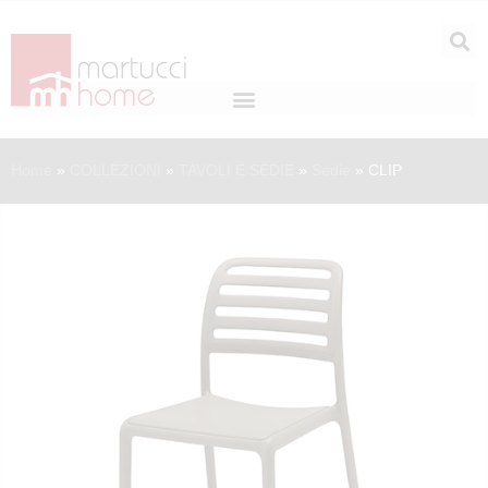
Home
»
COLLEZIONI
»
TAVOLI E SEDIE
»
Sedie
»
CLIP