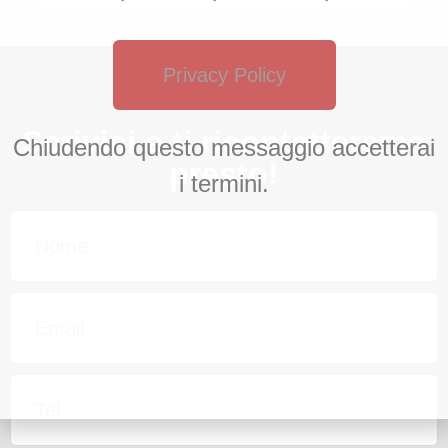
Privacy Policy
Scrivici e ti ricontatteremo
Chiudendo questo messaggio accetterai
presto!
i termini.