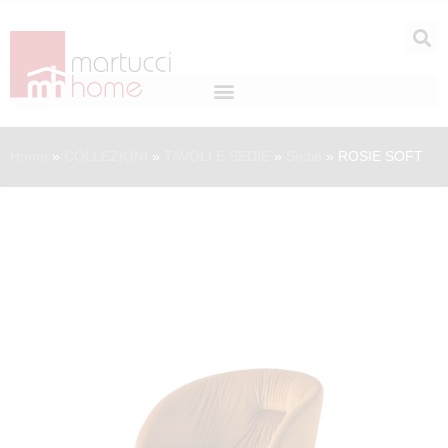
Home
»
COLLEZIONI
»
TAVOLI E SEDIE
»
Sedie
»
ROSIE SOFT