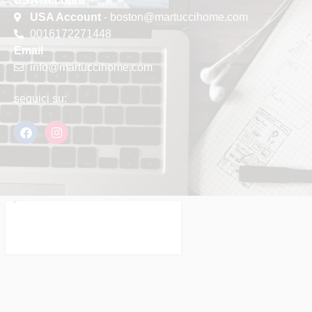
USA Account
USA Account
- boston@martuccihome.com
0016172271448
Email
info@martuccihome.com
seguici su: