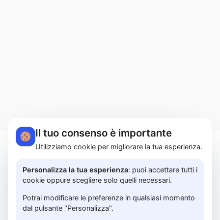
Il tuo consenso è importante
Utilizziamo cookie per migliorare la tua esperienza.
MARTUCCI HOME S.r.l.s. | Lungomare Colombo,
183A - 84129 Salerno | P.I. 05614850658 |
Personalizza la tua esperienza
: puoi accettare tutti i
cookie oppure scegliere solo quelli necessari.
PRIVACY POLICY
Potrai modificare le preferenze in qualsiasi momento
dal pulsante "Personalizza".
© 2026 www.martuccihome.com —
Fix Agency
—