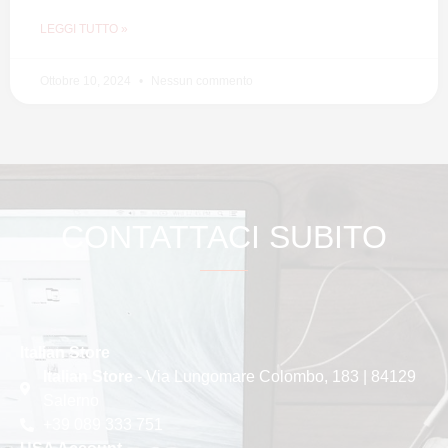
LEGGI TUTTO »
Ottobre 10, 2024
Nessun commento
CONTATTACI SUBITO
Italian Store
Italian Store
- Via Lungomare Colombo, 183 | 84129
Salerno
+39 089 333 751