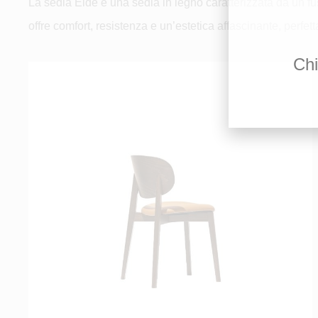
La sedia Eide è una sedia in legno caratterizzata da un fu
offre comfort, resistenza e un’estetica affascinante, perfet
Chi