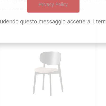
sto in faggio e una spalliera ampia ed avvolgente. Con il suo de
Privacy Policy
ta per creare un’atmosfera accogliente e sofisticata.
udendo questo messaggio accetterai i term