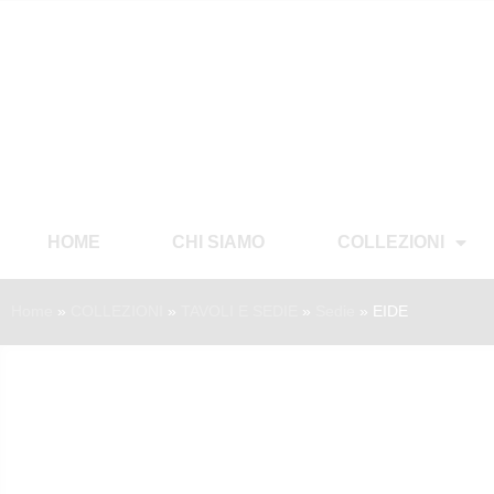
HOME
CHI SIAMO
COLLEZIONI
Home
»
COLLEZIONI
»
TAVOLI E SEDIE
»
Sedie
»
EIDE