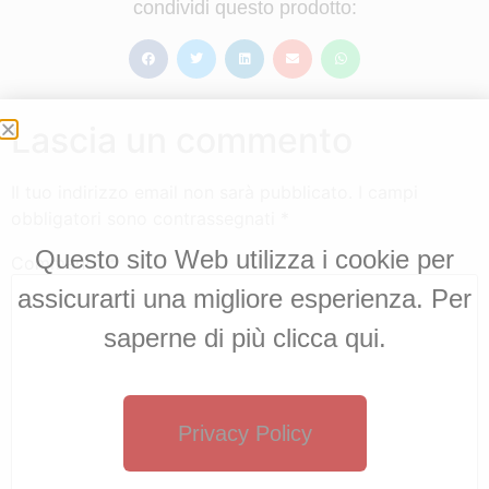
condividi questo prodotto:
Lascia un commento
Il tuo indirizzo email non sarà pubblicato.
I campi
obbligatori sono contrassegnati
*
Questo sito Web utilizza i cookie per
Commento
*
assicurarti una migliore esperienza. Per
saperne di più clicca qui.
Privacy Policy