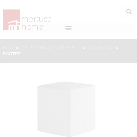
Home
»
COLLEZIONI
»
COMPLEMENTI
»
Tavolini e Pouf
»
PORTER