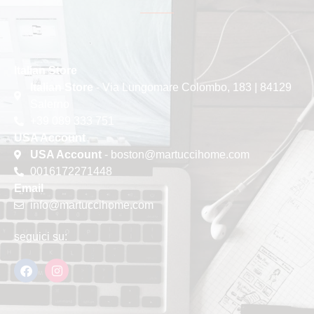
Italian Store
Italian Store
- Via Lungomare Colombo, 183 | 84129
Salerno
+39 089 333 751
USA Account
USA Account
- boston@martuccihome.com
0016172271448
Email
info@martuccihome.com
seguici su: