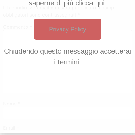
saperne di più clicca qui.
Il tuo indirizzo email non sarà pubblicato.
I campi
obbligatori sono contrassegnati
*
Commento
*
Privacy Policy
Chiudendo questo messaggio accetterai
i termini.
Nome
*
Email
*