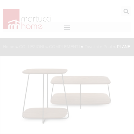
Home
»
COLLEZIONI
»
COMPLEMENTI
»
Tavolini e Pouf
»
PLANE