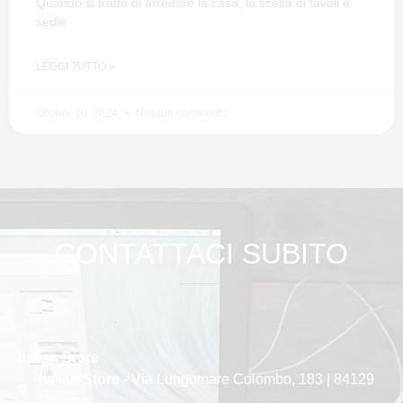
Quando si tratta di arredare la casa, la scelta di tavoli e
sedie
LEGGI TUTTO »
Ottobre 10, 2024
Nessun commento
CONTATTACI SUBITO
Italian Store
Italian Store
- Via Lungomare Colombo, 183 | 84129
Salerno