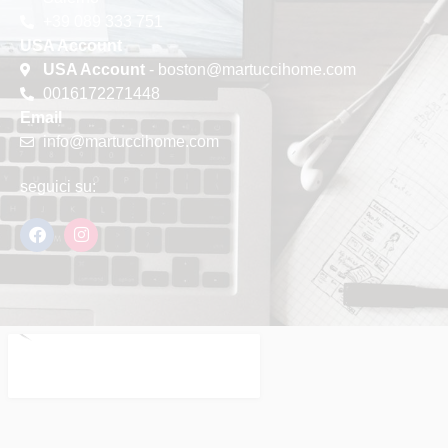
+39 089 333 751
USA Account
USA Account
- boston@martuccihome.com
0016172271448
Email
info@martuccihome.com
seguici su: