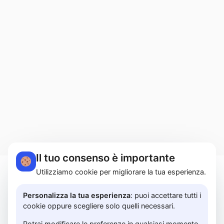
Il tuo consenso è importante
Utilizziamo cookie per migliorare la tua esperienza.
MARTUCCI HOME S.r.l.s. | Lungomare Colombo,
183A - 84129 Salerno | P.I. 05614850658 |
Personalizza la tua esperienza
: puoi accettare tutti i
cookie oppure scegliere solo quelli necessari.
PRIVACY POLICY
Potrai modificare le preferenze in qualsiasi momento