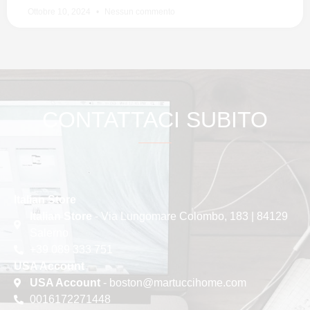
Ottobre 10, 2024
Nessun commento
CONTATTACI SUBITO
Italian Store
Italian Store
- Via Lungomare Colombo, 183 | 84129
Salerno
+39 089 333 751
USA Account
USA Account
- boston@martuccihome.com
0016172271448