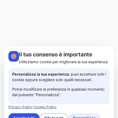
Il tuo consenso è importante
Utilizziamo cookie per migliorare la tua esperienza.
MARTUCCI HOME S.r.l.s. | Lungomare Colombo,
183A - 84129 Salerno | P.I. 05614850658 |
Personalizza la tua esperienza
: puoi accettare tutti i
cookie oppure scegliere solo quelli necessari.
PRIVACY POLICY
Potrai modificare le preferenze in qualsiasi momento
dal pulsante "Personalizza".
© 2026 www.martuccihome.com —
Fix Agency
—
Facciamo cose…
nuove!
Privacy Policy
·
Cookie Policy