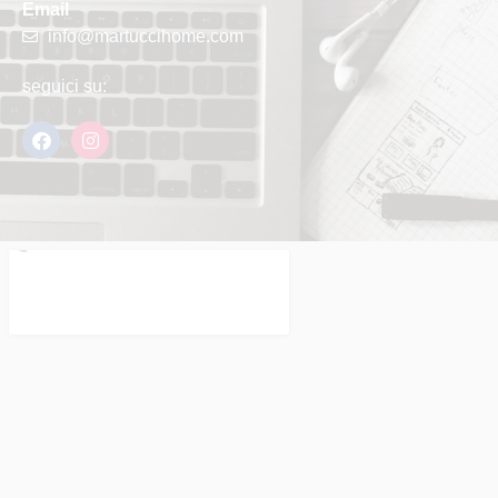
Email
info@martuccihome.com
seguici su: