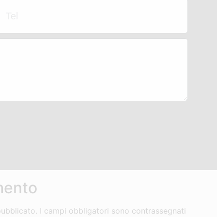
mento
pubblicato.
I campi obbligatori sono contrassegnati