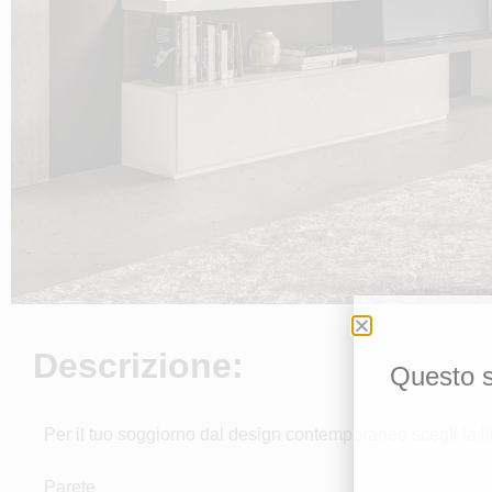
Descrizione:
Questo si
Per il tuo soggiorno dal design contemporaneo scegli la li
Parete