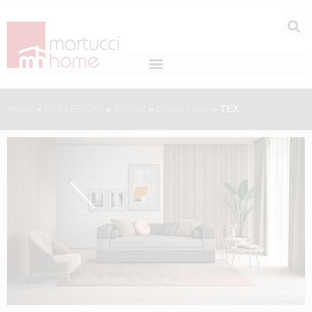
Home
»
COLLEZIONI
»
DIVANI
»
Divani Letto
»
TEX