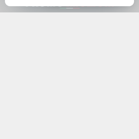
Italian Store
- Via Lungomare Colombo, 183 | 84129
Salerno
+39 089 333 751
USA Account
USA Account
- boston@martuccihome.com
0016172271448
Email
info@martuccihome.com
seguici su: