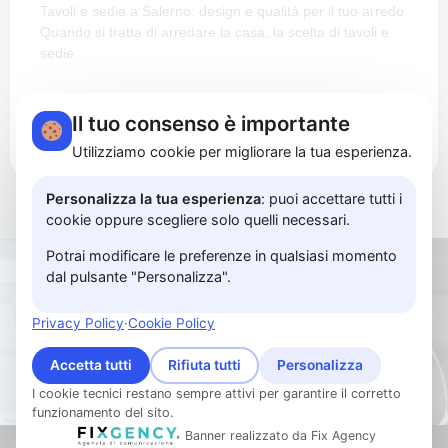
Tavoli e sedie a Salerno: design e qualità per il tuo arredo
Quando si tratta di arredare la casa, la scelta di tavoli e
sedie
LEGGI TUTTO »
Il tuo consenso è importante
Utilizziamo cookie per migliorare la tua esperienza.
Ottobre 10, 2024
Nessun commento
Personalizza la tua esperienza
: puoi accettare tutti i
cookie oppure scegliere solo quelli necessari.
Potrai modificare le preferenze in qualsiasi momento
dal pulsante "Personalizza".
CONTATTACI SUBITO
Privacy Policy
·
Cookie Policy
Accetta tutti
Rifiuta tutti
Personalizza
I cookie tecnici restano sempre attivi per garantire il corretto
funzionamento del sito.
Italian Store
Banner realizzato da Fix Agency
Contattaci su WhatsApp!