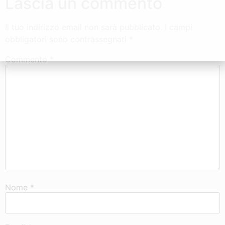
Lascia un commento
Il tuo indirizzo email non sarà pubblicato.
I campi
obbligatori sono contrassegnati
*
Commento
*
Nome
*