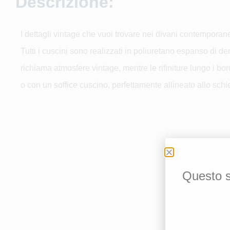
Descrizione:
I dettagli vintage che vuoi trovare nei divani contemporan
Tutti i cuscini sono realizzati in poliuretano espanso di 
richiama atmosfere vintage, mentre le rifiniture lungo i bord
o con un soffice cuscino, perfettamente allineato allo schi
Questo si