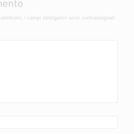
mento
pubblicato.
I campi obbligatori sono contrassegnati