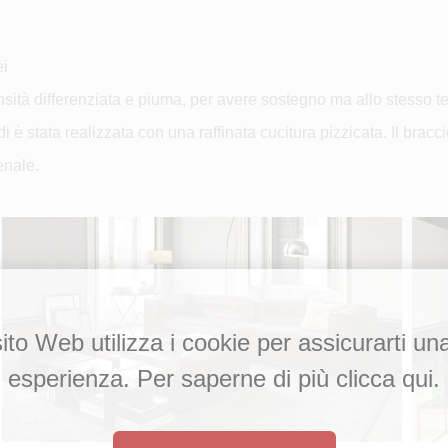
ei
densità differenziata e piuma, per avere sostegno ma allo stess
i è stata realizzata con una raffinata cucitura pizzicata. Il bracci
enale.
to Web utilizza i cookie per assicurarti un
esperienza. Per saperne di più clicca qui.