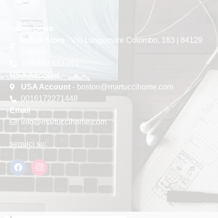
Italian Store
Italian Store
- Via Lungomare Colombo, 183 | 84129
Salerno
+39 089 333 751
USA Account
USA Account
- boston@martuccihome.com
0016172271448
Email
info@martuccihome.com
seguici su: