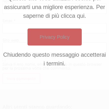
Nome
*
assicurarti una migliore esperienza. Per
saperne di più clicca qui.
Email
*
Privacy Policy
Sito web
Chiudendo questo messaggio accetterai
i termini.
Salva il mio nome, email e sito web in questo browser
per la prossima volta che commento.
Altri utenti stanno guardando: