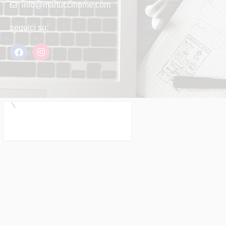
info@martuccihome.com
seguici su: