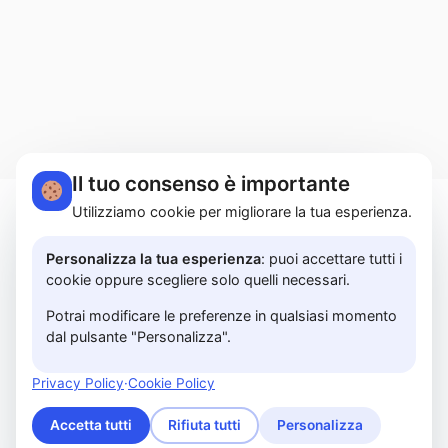
Il tuo consenso è importante
Utilizziamo cookie per migliorare la tua esperienza.
MARTUCCI HOME S.r.l.s. | Lungomare Colombo,
183A - 84129 Salerno | P.I. 05614850658 |
Personalizza la tua esperienza
: puoi accettare tutti i
cookie oppure scegliere solo quelli necessari.
PRIVACY POLICY
Potrai modificare le preferenze in qualsiasi momento
dal pulsante "Personalizza".
© 2026 www.martuccihome.com —
Fix Agency
—
Facciamo cose…
nuove!
Privacy Policy
·
Cookie Policy
Accetta tutti
Rifiuta tutti
Personalizza