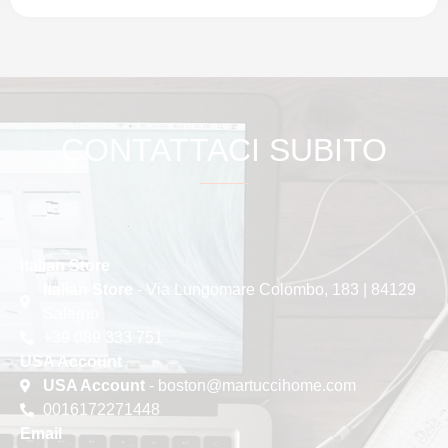
CONTATTACI SUBITO
Italian Store
Italian Store
- Via Lungomare Colombo, 183 | 84129
Salerno
+39 089 333 751
USA Account
USA Account
- boston@martuccihome.com
0016172271448
Email