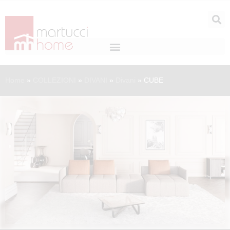
Home
»
COLLEZIONI
»
DIVANI
»
Divani
»
CUBE