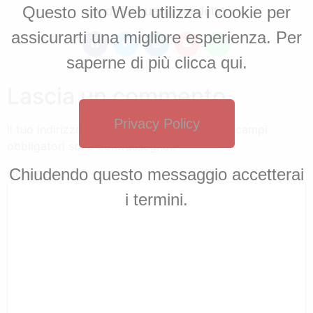
Questo sito Web utilizza i cookie per
condividi questo prodotto:
assicurarti una migliore esperienza. Per
saperne di più clicca qui.
Lascia un commento
Privacy Policy
Il tuo indirizzo email non sarà pubblicato.
I campi
obbligatori sono contrassegnati
*
Chiudendo questo messaggio accetterai
Commento
*
i termini.