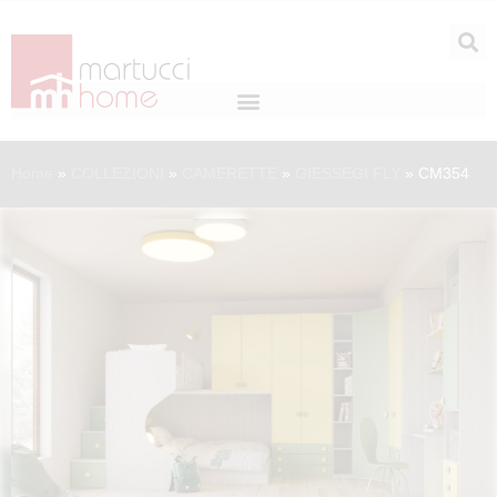
Home
»
COLLEZIONI
»
CAMERETTE
»
GIESSEGI FLY
»
CM354