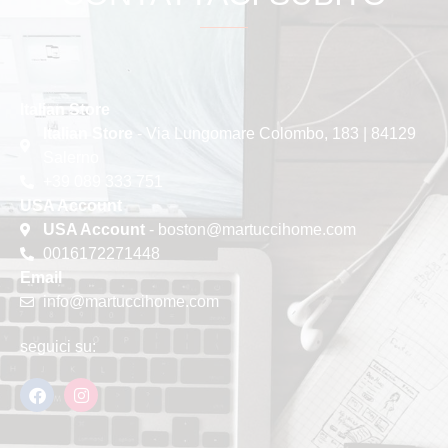
Italian Store
Italian Store
- Via Lungomare Colombo, 183 | 84129
Salerno
+39 089 333 751
USA Account
USA Account
- boston@martuccihome.com
0016172271448
Email
info@martuccihome.com
seguici su: