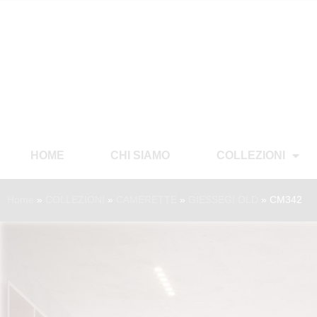
HOME
CHI SIAMO
COLLEZIONI
Home
»
COLLEZIONI
»
CAMERETTE
»
GIESSEGI OLD
»
CM342