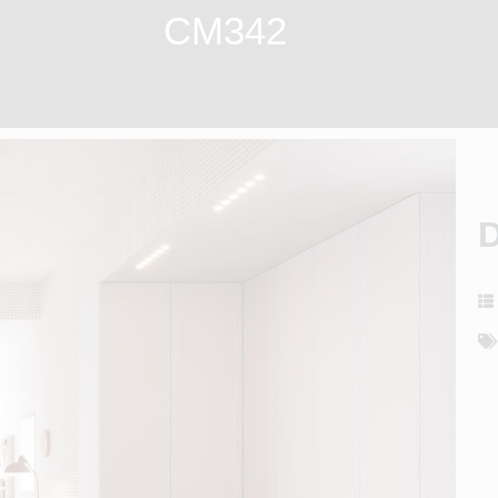
CM342
D