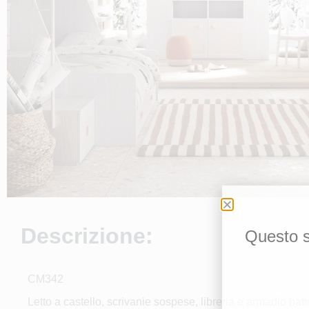
Descrizione:
Questo si
CM342
Letto a castello, scrivanie sospese, libreria e armadio batten