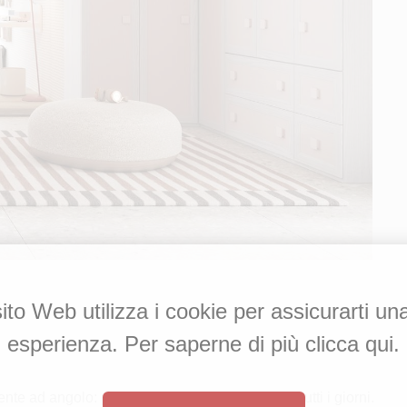
to Web utilizza i cookie per assicurarti un
esperienza. Per saperne di più clicca qui.
te ad angolo: prodotti funzionali per la vita di tutti i giorni.