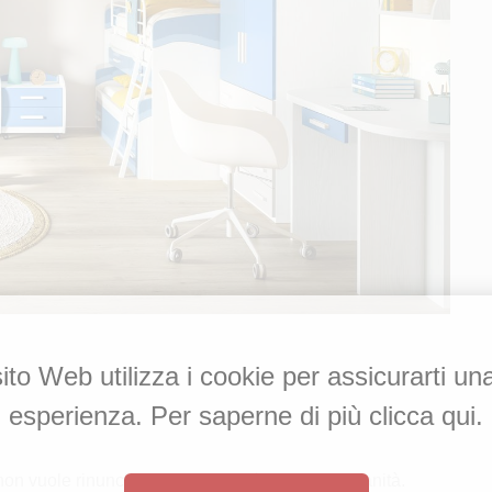
to Web utilizza i cookie per assicurarti un
esperienza. Per saperne di più clicca qui.
non vuole rinunciare alla comodità nella quotidianità.