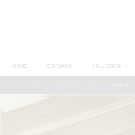
HOME
CHI SIAMO
COLLEZIONI
Home
»
COLLEZIONI
»
CAMERETTE
»
GIESSEGI JOB
»
CM339