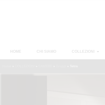
HOME
CHI SIAMO
COLLEZIONI
Home
»
COLLEZIONI
»
CAMERE
»
Gruppi
»
Tetris