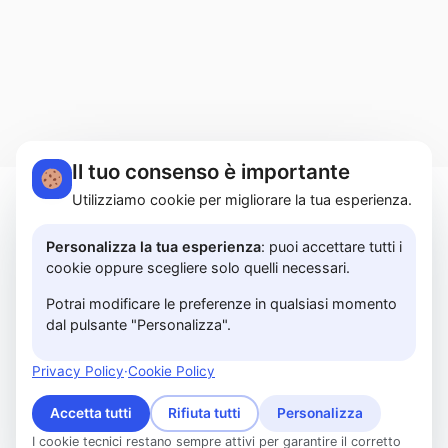
Il tuo consenso è importante
Utilizziamo cookie per migliorare la tua esperienza.
MARTUCCI HOME S.r.l.s. | Lungomare Colombo,
183A - 84129 Salerno | P.I. 05614850658 |
Personalizza la tua esperienza
: puoi accettare tutti i
cookie oppure scegliere solo quelli necessari.
PRIVACY POLICY
Potrai modificare le preferenze in qualsiasi momento
dal pulsante "Personalizza".
© 2026 www.martuccihome.com —
Fix Agency
—
Facciamo cose…
nuove!
Privacy Policy
·
Cookie Policy
Accetta tutti
Rifiuta tutti
Personalizza
I cookie tecnici restano sempre attivi per garantire il corretto