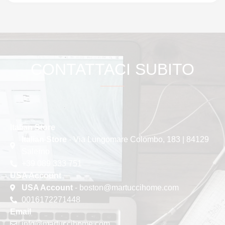
CONTATTACI SUBITO
Italian Store
Italian Store
- Via Lungomare Colombo, 183 | 84129
Salerno
+39 089 333 751
USA Account
USA Account
- boston@martuccihome.com
0016172271448
Email
info@martuccihome.com