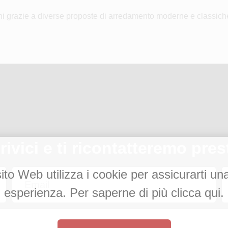
zioni grazie a diverse proposte di arredamento moderne e classic
rivici e ti ricontatteremo pres
to Web utilizza i cookie per assicurarti un
esperienza. Per saperne di più clicca qui.