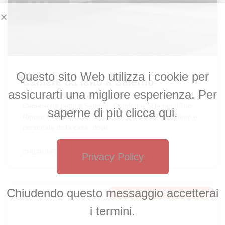
Questo sito Web utilizza i cookie per
Camere da letto a Salerno
assicurarti una migliore esperienza. Per
Camere da Letto a Salerno: Comfort e Stile per il Tuo
saperne di più clicca qui.
Riposo Le camere da letto sono l’ambiente più intimo e
personale della casa, dove
CHIEDI INFORMAZIONI »
Privacy Policy
Chiudendo questo messaggio accetterai
ACCESSORI D'ARREDO A SALERNO
i termini.