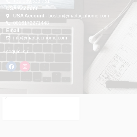
+39 089 333 751
USA Account
USA Account
- boston@martuccihome.com
0016172271448
Email
info@martuccihome.com
seguici su: