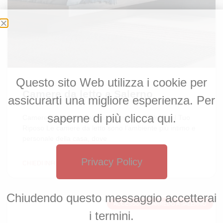
Questo sito Web utilizza i cookie per
Camere da letto a Salerno
assicurarti una migliore esperienza. Per
saperne di più clicca qui.
Camere da Letto a Salerno: Comfort e Stile per il Tuo
Riposo Le camere da letto sono l’ambiente più intimo e
personale della casa, dove
Privacy Policy
CHIEDI INFORMAZIONI »
Chiudendo questo messaggio accetterai
ACCESSORI D'ARREDO A SALERNO
i termini.