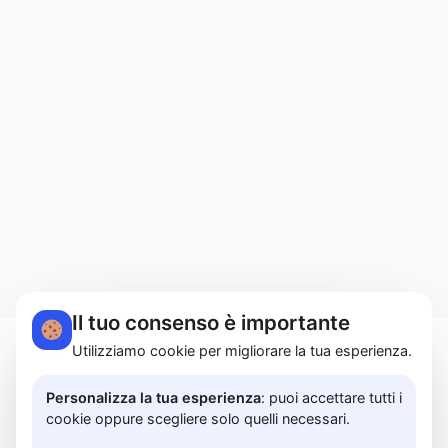
Il tuo consenso è importante
Utilizziamo cookie per migliorare la tua esperienza.
MARTUCCI HOME S.r.l.s. | Lungomare Colombo,
183A - 84129 Salerno | P.I. 05614850658 |
Personalizza la tua esperienza
: puoi accettare tutti i
cookie oppure scegliere solo quelli necessari.
PRIVACY POLICY