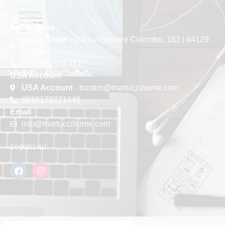
Italian Store
Italian Store
- Via Lungomare Colombo, 183 | 84129
Salerno
+39 089 333 751
USA Account
USA Account
- boston@martuccihome.com
0016172271448
Email
info@martuccihome.com
seguici su: