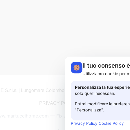
Il tuo consenso 
Utilizziamo cookie per mi
Personalizza la tua esperi
r.l.s. | Lungomare Colombo, 183A - 84129 Salerno | P.I. 05
solo quelli necessari.
PRIVACY POLICY
Potrai modificare le prefere
"Personalizza".
ww.martuccihome.com —
Fix Agency
— Facciamo cose…
n
Privacy Policy
·
Cookie Policy