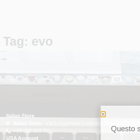
Tag: evo
Italian Store
Italian Store
- Via Lungomare Colombo, 183 | 84129 Sal
Questo si
+39 089 333 751
USA Account