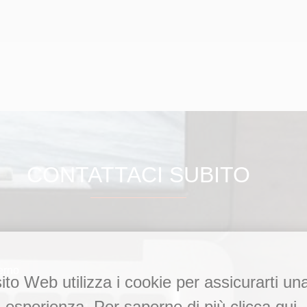
CONTATTACI SUBITO
erno
to Web utilizza i cookie per assicurarti un
esperienza. Per saperne di più clicca qui.