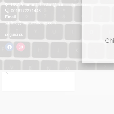
USA Account
- boston@martuccihome.com
0016172271448
Email
info@martuccihome.com
seguici su:
Chi