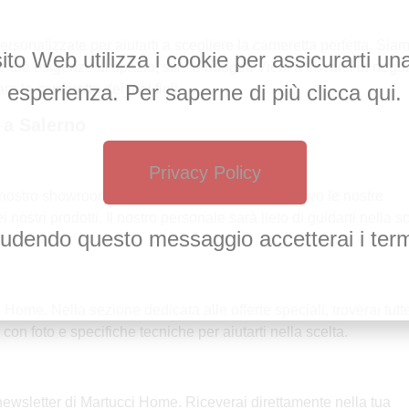
personalizzate per aiutarti a scegliere la cameretta perfetta. Sia
to Web utilizza i cookie per assicurarti un
lle tue esigenze di spazio, stile e budget. Vieni a trovarci in nego
esperienza. Per saperne di più clicca qui.
 la cameretta dei tuoi figli.
 a Salerno
Privacy Policy
il nostro showroom a Salerno. Potrai vedere dal vivo le nostre
nostri prodotti. Il nostro personale sarà lieto di guidarti nella s
udendo questo messaggio accetterai i term
i Home. Nella sezione dedicata alle offerte speciali, troverai tutt
con foto e specifiche tecniche per aiutarti nella scelta.
 newsletter di Martucci Home. Riceverai direttamente nella tua