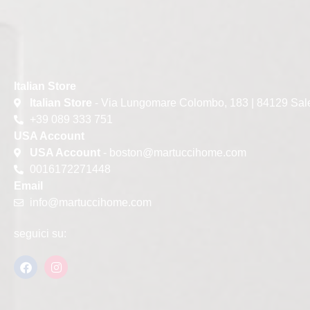
Italian Store
Italian Store
- Via Lungomare Colombo, 183 | 84129 Sal
+39 089 333 751
USA Account
USA Account
- boston@martuccihome.com
0016172271448
Email
info@martuccihome.com
seguici su: