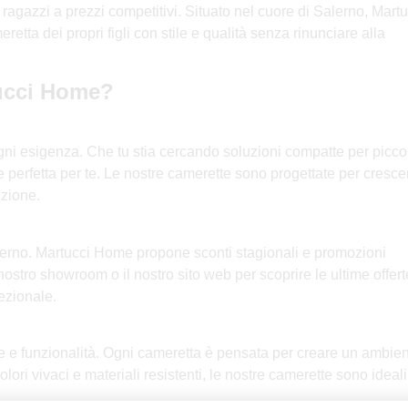
ragazzi a prezzi competitivi. Situato nel cuore di Salerno, Martu
etta dei propri figli con stile e qualità senza rinunciare alla
tucci Home?
gni esigenza. Che tu stia cercando soluzioni compatte per piccol
 perfetta per te. Le nostre camerette sono progettate per cresce
uzione.
Salerno. Martucci Home propone sconti stagionali e promozioni
 nostro showroom o il nostro sito web per scoprire le ultime offert
cezionale.
 e funzionalità. Ogni cameretta è pensata per creare un ambie
olori vivaci e materiali resistenti, le nostre camerette sono ideali