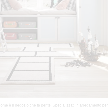
Home è il negozio che fa per te! Specializzati in arredamento per