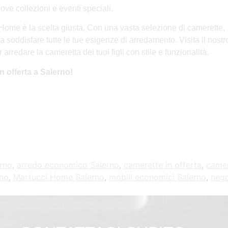
ove collezioni e eventi speciali.
i Home è la scelta giusta. Con una vasta selezione di camerette,
i a soddisfare tutte le tue esigenze di arredamento. Visita il nostr
arredare la cameretta dei tuoi figli con stile e funzionalità.
n offerta a Salerno!
erno
,
arredo economico Salerno
,
camerette in offerta
,
camer
rno
,
Martucci Home Salerno
,
mobili economici Salerno
,
nego