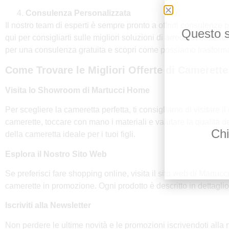
Consulenza Personalizzata
Il nostro team di esperti è sempre pronto a offrirti consulenze 
Questo si
qui per consigliarti sulle migliori soluzioni di arredo in base a
per una consulenza gratuita e scopri come possiamo trasformare
Come Trovare le Migliori Offerte di Camerette
Visita lo Showroom di Martucci Home
Per scegliere la cameretta perfetta, ti consigliamo di visitare 
camerette, toccare con mano i materiali e valutare la qualità dei 
Chi
della cameretta ideale per i tuoi figli.
Esplora il Nostro Sito Web
Se preferisci fare shopping online, visita il sito web di Martucc
camerette in promozione. Ogni prodotto è descritto in dettaglio 
Iscriviti alla Newsletter
Non perdere le ultime novità e le promozioni iscrivendoti alla