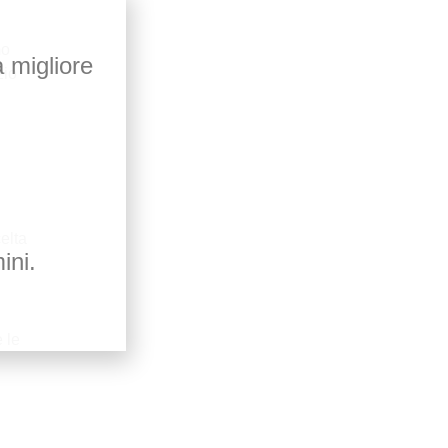
mo
a migliore
zio
celta
ini.
e le