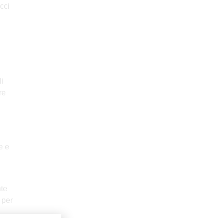
cci
i
re
e e
nte
 per