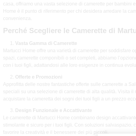
casa, offriamo una vasta selezione di camerette per bambini e 
Home è il punto di riferimento per chi desidera arredare la camer
convenienza.
Perché Scegliere le Camerette di Mar
Vasta Gamma di Camerette
Martucci Home offre una varietà di camerette per soddisfare o
spazi, camerette componibili o set completi, abbiamo l’opzione
con i tuoi figli, adattandosi alle loro esigenze in continua evol
Offerte e Promozioni
Approfitta delle nostre fantastiche offerte sulle camerette a 
speciali su una selezione di camerette di alta qualità. Visita il
acquistare la cameretta dei sogni dei tuoi figli a un prezzo ec
Design Funzionale e Accattivante
Le camerette di Martucci Home combinano design accattivante
stimolante e sicuro per i tuoi figli. Con soluzioni salvaspazio, c
favorire la creatività e il benessere dei più piccoli.